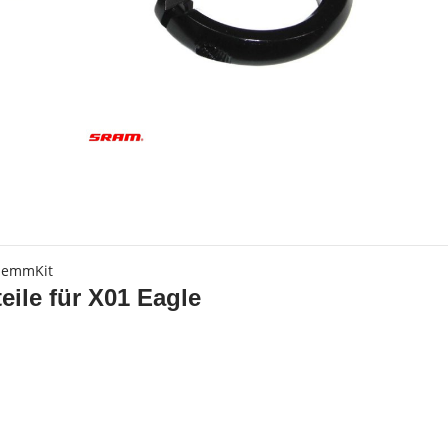
s
lemmKit
teile für X01 Eagle