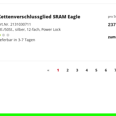
Kettenverschlussglied SRAM Eagle
pro S
rt.Nr. 2131030711
237
tl./50St., silber, 12-fach, Power Lock
zum 
ieferbar in 3-7 Tagen
«
1
2
3
4
5
6