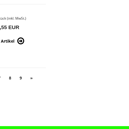
tück (inkl. MwSt.)
,55 EUR
Artikel
7
8
9
»