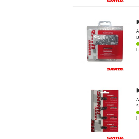
A
B
l
A
S
l