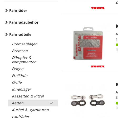
Z
Fahrräder
Fahrradzubehör
A
Fahrradteile
1
Bremsanlagen
l
Bremsen
Dämpfer & -
komponenten
Felgen
Freiläufe
Griffe
Innenlager
A
Kassetten & Ritzel
S
Ketten
l
Kurbel & -garnituren
Laufräder