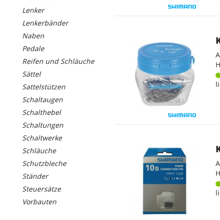
Lenker
Lenkerbänder
Naben
Pedale
A
Reifen und Schläuche
H
Sättel
l
Sattelstützen
Schaltaugen
Schalthebel
Schaltungen
Schaltwerke
Schläuche
A
Schutzbleche
H
Ständer
Steuersätze
l
Vorbauten