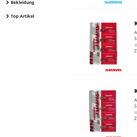
Bekleidung
Top Artikel
A
S
Z
A
S
Z