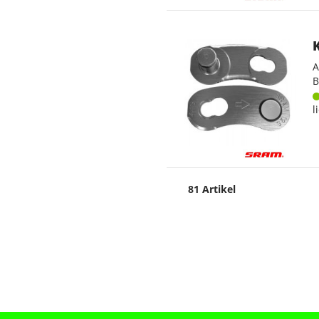
A
B
l
81 Artikel