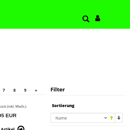
Filter
7
8
9
»
Sortierung
tück (inkl. MwSt.)
95 EUR
Artikel