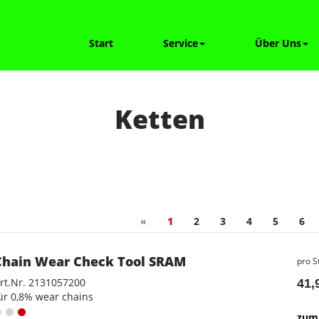
Start
Service
Über Uns
Ketten
«
1
2
3
4
5
6
Chain Wear Check Tool SRAM
pro S
rt.Nr. 2131057200
41,
ür 0,8% wear chains
zum 