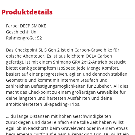
Produktdetails
Farbe: DEEP SMOKE
Geschlecht: Uni
Rahmengröße: 52
Das Checkpoint SL 5 Gen 2 ist ein Carbon-Gravelbike für
epische Abenteuer. Es ist aus leichtem OCLV Carbon
gefertigt, ist mit einem Shimano GRX 2x12-Antrieb bestückt,
bietet dank gedämpftem IsoSpeed jede Menge Komfort,
basiert auf einer progressiven, agilen und dennoch stabilen
Geometrie und kommt mit internem Staufach und
zahlreichen Befestigungsmöglichkeiten für Zubehör. All dies
macht das Checkpoint zu einem großartigen Gravelbike für
deine längsten und härtesten Ausfahrten und deine
ambitioniertesten Bikepacking-Trips.
… du lange Distanzen mit hohen Geschwindigkeiten
zurücklegen und dabei einfach eine tolle Zeit haben willst –
egal, ob in Radshorts beim Gravelevent oder in einem etwas
bequemeren Outfit auf einem Bikepacking-Trip. Du willst ein