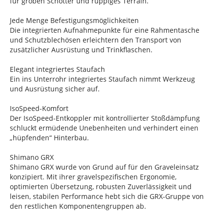
für groben Schotter und ruppiges Terrain.
Jede Menge Befestigungsmöglichkeiten
Die integrierten Aufnahmepunkte für eine Rahmentasche
und Schutzblechösen erleichtern den Transport von
zusätzlicher Ausrüstung und Trinkflaschen.
Elegant integriertes Staufach
Ein ins Unterrohr integriertes Staufach nimmt Werkzeug
und Ausrüstung sicher auf.
IsoSpeed-Komfort
Der IsoSpeed-Entkoppler mit kontrollierter Stoßdämpfung
schluckt ermüdende Unebenheiten und verhindert einen
„hüpfenden“ Hinterbau.
Shimano GRX
Shimano GRX wurde von Grund auf für den Graveleinsatz
konzipiert. Mit ihrer gravelspezifischen Ergonomie,
optimierten Übersetzung, robusten Zuverlässigkeit und
leisen, stabilen Performance hebt sich die GRX-Gruppe von
den restlichen Komponentengruppen ab.