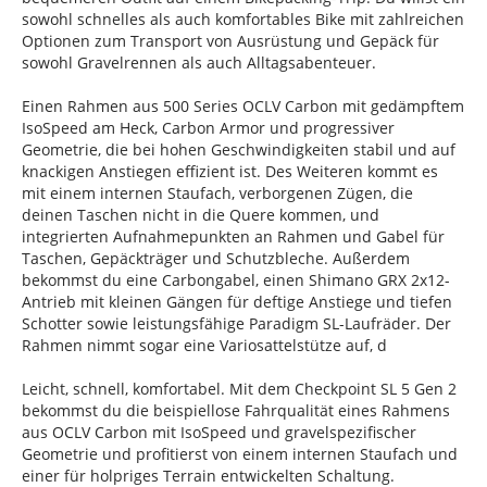
sowohl schnelles als auch komfortables Bike mit zahlreichen
Optionen zum Transport von Ausrüstung und Gepäck für
sowohl Gravelrennen als auch Alltagsabenteuer.
Einen Rahmen aus 500 Series OCLV Carbon mit gedämpftem
IsoSpeed am Heck, Carbon Armor und progressiver
Geometrie, die bei hohen Geschwindigkeiten stabil und auf
knackigen Anstiegen effizient ist. Des Weiteren kommt es
mit einem internen Staufach, verborgenen Zügen, die
deinen Taschen nicht in die Quere kommen, und
integrierten Aufnahmepunkten an Rahmen und Gabel für
Taschen, Gepäckträger und Schutzbleche. Außerdem
bekommst du eine Carbongabel, einen Shimano GRX 2x12-
Antrieb mit kleinen Gängen für deftige Anstiege und tiefen
Schotter sowie leistungsfähige Paradigm SL-Laufräder. Der
Rahmen nimmt sogar eine Variosattelstütze auf, d
Leicht, schnell, komfortabel. Mit dem Checkpoint SL 5 Gen 2
bekommst du die beispiellose Fahrqualität eines Rahmens
aus OCLV Carbon mit IsoSpeed und gravelspezifischer
Geometrie und profitierst von einem internen Staufach und
einer für holpriges Terrain entwickelten Schaltung.