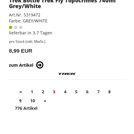
Trek Bottle Trek Fly Topocrimes 740ml
Grey/White
Art.Nr. 5319472
Farbe: GREY/WHITE
lieferbar in 3-7 Tagen
pro Stück (inkl. MwSt.)
8,99 EUR
zum Artikel
«
1
2
3
4
5
6
7
8
9
10
»
776 Artikel