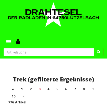
Toggle navigation
Trek (gefilterte Ergebnisse)
«
1
2
3
4
5
6
7
8
9
10
»
776 Artikel