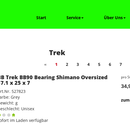
Start
Service
Über Uns
Trek
«
1
2
3
4
5
6
7
BB Trek BB90 Bearing Shimano Oversized
pro S
37.1 x 25 x 7
34,
rt.Nr. 527823
arbe: Grey
zum 
ewicht: g
eschlecht: Unisex
ofort im Laden verfügbar