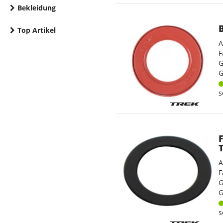
Bekleidung
Top Artikel
A
F
G
G
s
A
F
G
G
s