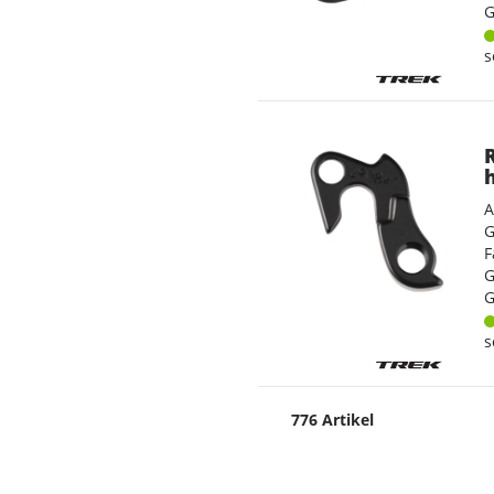
G
s
A
G
F
G
G
s
776 Artikel