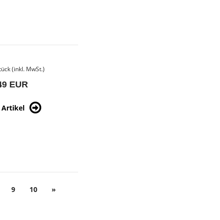
tück (inkl. MwSt.)
49 EUR
Artikel
9
10
»