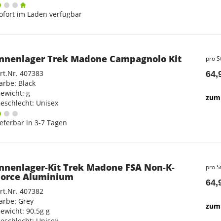
ofort im Laden verfügbar
Innenlager Trek Madone Campagnolo Kit
pro S
rt.Nr. 407383
64,
arbe: Black
ewicht: g
zum 
eschlecht: Unisex
ieferbar in 3-7 Tagen
Innenlager-Kit Trek Madone FSA Non-K-
pro S
Force Aluminium
64,
rt.Nr. 407382
arbe: Grey
zum 
ewicht: 90.5g g
eschlecht: Unisex