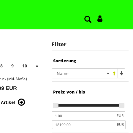
Filter
Sortierung
8
9
10
»
tück (inkl. MwSt.)
99 EUR
Preis: von / bis
Artikel
EUR
EUR