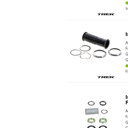
s
A
F
G
G
l
A
F
G
G