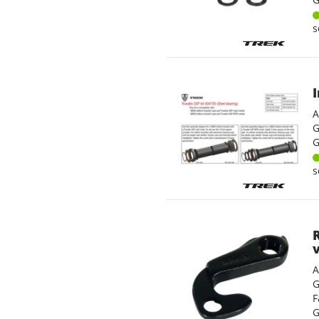
s
A
G
G
s
A
G
F
G