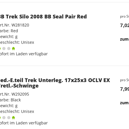
BB Trek Silo 2008 BB Seal Pair Red
pro S
rt.Nr. W281820
7,0
arbe: Red
ewicht: g
zum 
eschlecht: Unisex
ofort im Laden verfügbar
Fed.-E.teil Trek Unterleg. 17x25x3 OCLV EX
pro S
Tretl.-Schwinge
7,9
rt.Nr. W292095
arbe: Black
zum 
ewicht: g
eschlecht: Unisex
ofort im Laden verfügbar