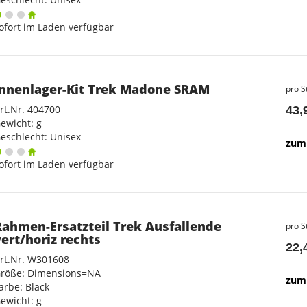
ofort im Laden verfügbar
Innenlager-Kit Trek Madone SRAM
pro S
rt.Nr. 404700
43,
ewicht: g
eschlecht: Unisex
zum 
ofort im Laden verfügbar
Rahmen-Ersatzteil Trek Ausfallende
pro S
vert/horiz rechts
22,
rt.Nr. W301608
röße: Dimensions=NA
zum 
arbe: Black
ewicht: g