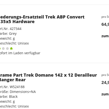
Federungs-Ersatzteil Trek ABP Convert
pro S
135x5 Hardware
64,
rt.Nr. 427344
arbe: Grey
zum 
ewicht: g
eschlecht: Unisex
ofort im Laden verfügbar
Frame Part Trek Domane 142 x 12 Derailleur
pro S
Hanger Rear
24,
rt.Nr. W524188
röße: Dimensions=NA
zum 
arbe: Black
ewicht: g
eschlecht: Unisex