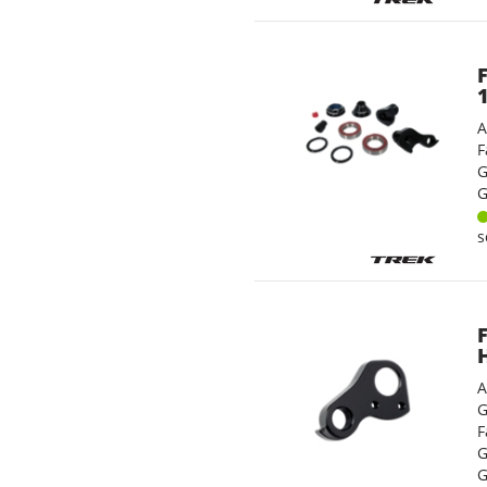
A
F
G
G
s
A
G
F
G
G