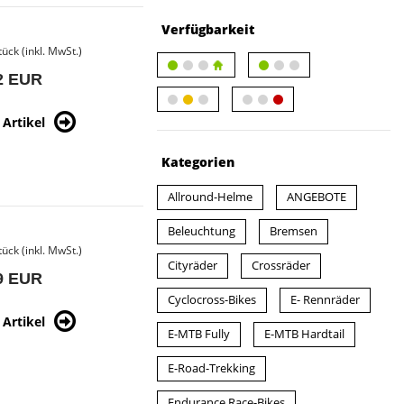
Verfügbarkeit
tück (inkl. MwSt.)
2 EUR
Artikel
Kategorien
Allround-Helme
ANGEBOTE
Beleuchtung
Bremsen
tück (inkl. MwSt.)
Cityräder
Crossräder
9 EUR
Cyclocross-Bikes
E- Rennräder
Artikel
E-MTB Fully
E-MTB Hardtail
E-Road-Trekking
Endurance Race-Bikes