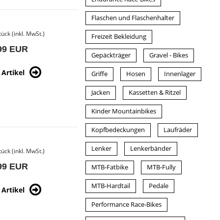
Flaschen und Flaschenhalter
tück (inkl. MwSt.)
Freizeit Bekleidung
99 EUR
Gepäckträger
Gravel - Bikes
Artikel
Griffe
Hosen
Innenlager
Jacken
Kassetten & Ritzel
Kinder Mountainbikes
Kopfbedeckungen
Laufräder
Lenker
Lenkerbänder
tück (inkl. MwSt.)
99 EUR
MTB-Fatbike
MTB-Fully
MTB-Hardtail
Pedale
Artikel
Performance Race-Bikes