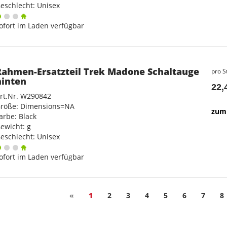
eschlecht: Unisex
ofort im Laden verfügbar
Rahmen-Ersatzteil Trek Madone Schaltauge
pro S
hinten
22,
rt.Nr. W290842
röße: Dimensions=NA
zum 
arbe: Black
ewicht: g
eschlecht: Unisex
ofort im Laden verfügbar
«
1
2
3
4
5
6
7
8