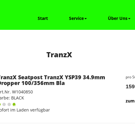
Start
Service
Über Uns
TranzX
TranzX Seatpost TranzX YSP39 34.9mm
pro S
Dropper 100/356mm Bla
159
rt.Nr. W1040850
arbe: BLACK
zum 
ofort im Laden verfügbar