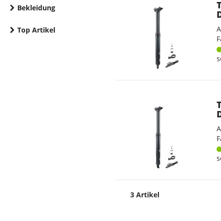
Bekleidung
A
Top Artikel
F
s
A
F
s
3 Artikel