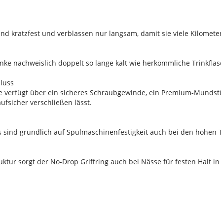
ind kratzfest und verblassen nur langsam, damit sie viele Kilomete
änke nachweislich doppelt so lange kalt wie herkömmliche Trinkfla
luss
e verfügt über ein sicheres Schraubgewinde, ein Premium-Mundstüc
ufsicher verschließen lässt.
s sind gründlich auf Spülmaschinenfestigkeit auch bei den hohe
ruktur sorgt der No-Drop Griffring auch bei Nässe für festen Halt i