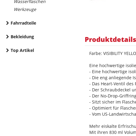
Wasserflaschen
Werkzeuge
Fahrradteile
Bekleidung
Produktdetail
Top Artikel
Farbe: VISIBILITY YELL
Eine hochwertige isoli
- Eine hochwertige isol
- Die eng anliegende I
- Das Heart-Ventil des
- Der Schraubdeckel un
- Der No-Drop-Griffring
- Sitzt sicher im Flasc
- Optimiert für Flasch
- Vom US-Landwirtscha
Mehr eiskalte Erfrisch
Mit ihren 830 ml Volum