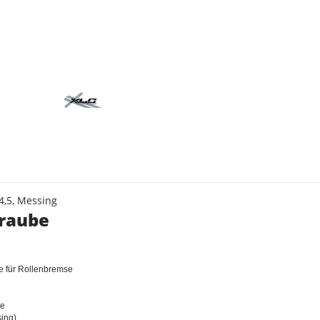
s
,5, Messing
hraube
e für Rollenbremse
se
ing)