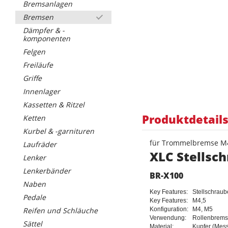
Bremsanlagen
Bremsen
Dämpfer & -
komponenten
Felgen
Freiläufe
Griffe
Innenlager
Kassetten & Ritzel
Produktdetail
Ketten
Kurbel & -garnituren
für Trommelbremse M4
Laufräder
XLC Stellsc
Lenker
Lenkerbänder
BR-X100
Naben
Key Features:
Stellschraub
Pedale
Key Features:
M4,5
Konfiguration:
M4, M5
Reifen und Schläuche
Verwendung:
Rollenbrem
Sättel
Material:
Kupfer (Mess