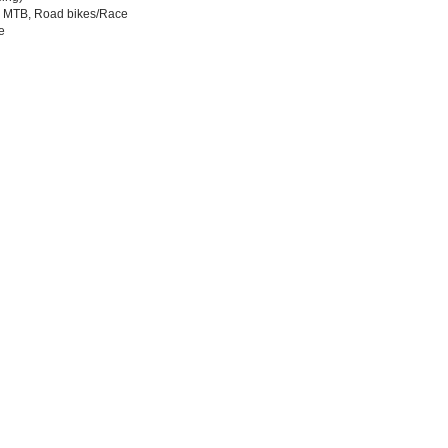
g, MTB, Road bikes/Race
e