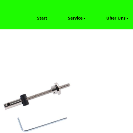
Start
Service
Über Uns