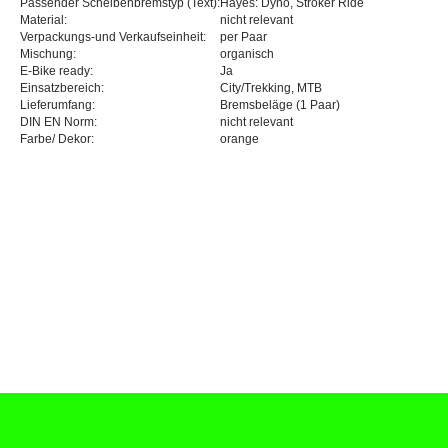
Passender Scheibenbremstyp (Text):
Hayes: Dyno, Stroker Ride
Material:
nicht relevant
Verpackungs-und Verkaufseinheit:
per Paar
Mischung:
organisch
E-Bike ready:
Ja
Einsatzbereich:
City/Trekking, MTB
Lieferumfang:
Bremsbeläge (1 Paar)
DIN EN Norm:
nicht relevant
Farbe/ Dekor:
orange