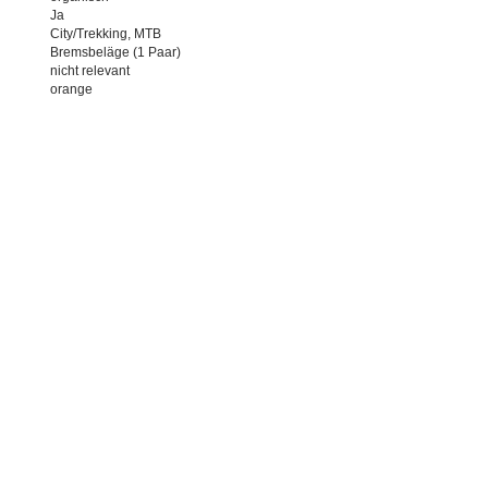
Ja
City/Trekking, MTB
Bremsbeläge (1 Paar)
nicht relevant
orange