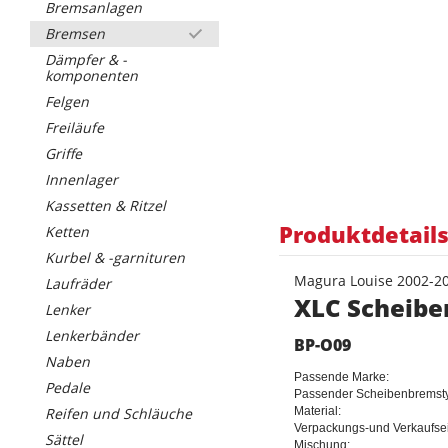
Bremsanlagen
Bremsen
Dämpfer & -
komponenten
Felgen
Freiläufe
Griffe
Innenlager
Kassetten & Ritzel
Produktdetail
Ketten
Kurbel & -garnituren
Magura Louise 2002-20
Laufräder
XLC Scheib
Lenker
Lenkerbänder
BP-O09
Naben
Passende Marke:
Pedale
Passender Scheibenbremstyp
Reifen und Schläuche
Material:
Verpackungs-und Verkaufsei
Sättel
Mischung: