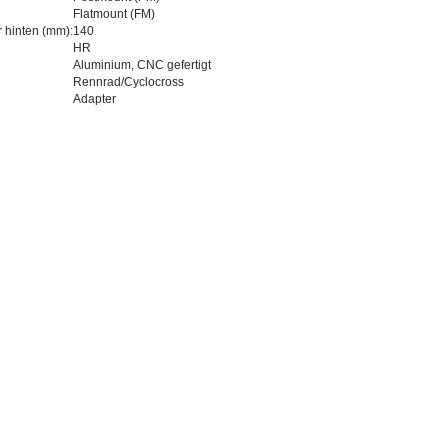
Flatmount (FM)
hinten (mm):
140
HR
Aluminium, CNC gefertigt
Rennrad/Cyclocross
Adapter