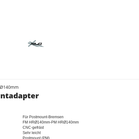
s
RØ140mm
ntadapter
Für Postmount-Bremsen
FM HRØ140mm-PM HRØ140mm
CNC-gefräst
Sehr leicht
Postmount (PM)