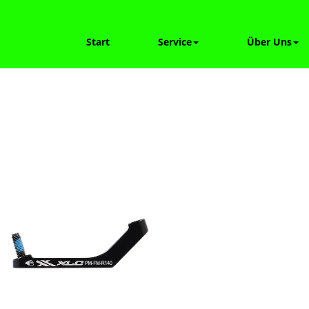
Start
Service
Über Uns