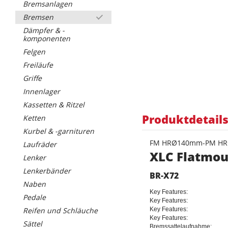
Bremsanlagen
Bremsen
Dämpfer & -
komponenten
Felgen
Freiläufe
Griffe
Innenlager
Kassetten & Ritzel
Produktdetail
Ketten
Kurbel & -garnituren
FM HRØ140mm-PM H
Laufräder
XLC Flatmou
Lenker
Lenkerbänder
BR-X72
Naben
Key Features:
Pedale
Key Features:
Reifen und Schläuche
Key Features:
Key Features:
Sättel
Bremssattelaufnahme: