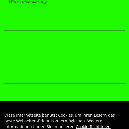
Widerrufserklärung
Diese Internetseite benutzt Cookies, um Ihren Lesern das
Auftrag widerrufen
beste Webseiten-Erlebnis zu ermöglichen. Weitere
Informationen finden Sie in unseren
Cookie-Richtlinien
.