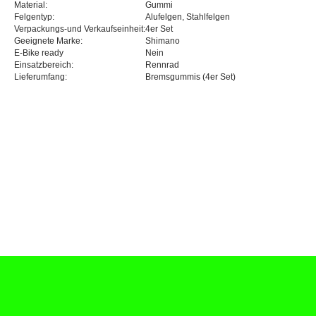
Material:
Gummi
Felgentyp:
Alufelgen, Stahlfelgen
Verpackungs-und Verkaufseinheit:
4er Set
Geeignete Marke:
Shimano
E-Bike ready
Nein
Einsatzbereich:
Rennrad
Lieferumfang:
Bremsgummis (4er Set)