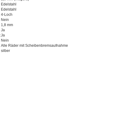
Edelstahl
Edelstahl
4-Loch
Nein
1,8 mm
Ja
:
Ja
Nein
Alle Räder mit Scheibenbremsaufnahme
silber