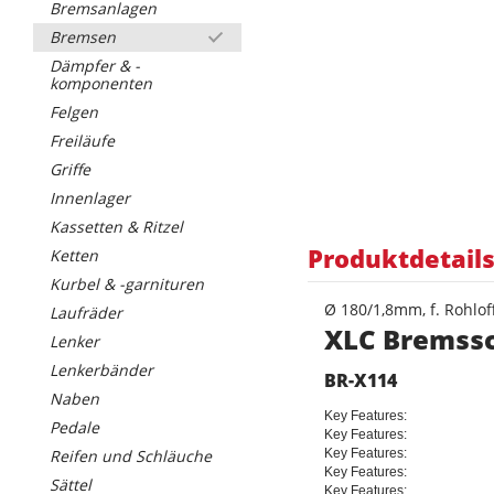
Bremsanlagen
Bremsen
Dämpfer & -
komponenten
Felgen
Freiläufe
Griffe
Innenlager
Kassetten & Ritzel
Produktdetail
Ketten
Kurbel & -garnituren
Ø 180/1,8mm, f. Rohlo
Laufräder
XLC Bremss
Lenker
Lenkerbänder
BR-X114
Naben
Key Features:
Pedale
Key Features:
Reifen und Schläuche
Key Features:
Key Features:
Sättel
Key Features: