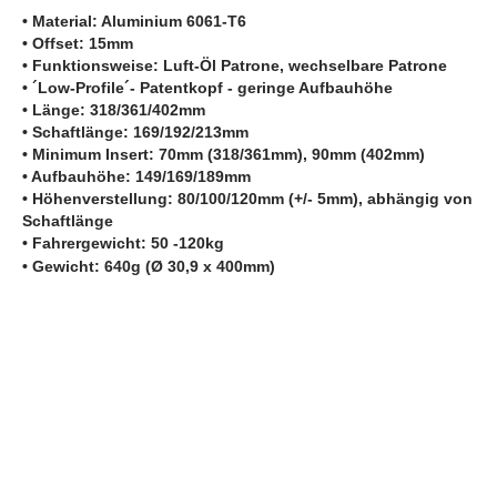
• Material: Aluminium 6061-T6
• Offset: 15mm
• Funktionsweise: Luft-Öl Patrone, wechselbare Patrone
• ´Low-Profile´- Patentkopf - geringe Aufbauhöhe
•
Länge: 318/361/402mm
• Schaftlänge: 169/192/213mm
• Minimum Insert: 70mm (318/361mm), 90mm (402mm)
• Aufbauhöhe: 149/169/189mm
• Höhenverstellung: 80/100/120mm (+/- 5mm), abhängig von
Schaftlänge
• Fahrergewicht: 50 -120kg
• Gewicht: 640g (Ø 30,9 x 400mm)