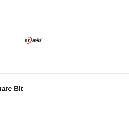
s
are Bit