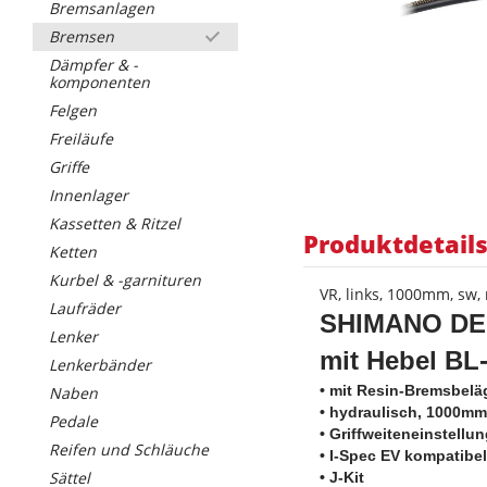
Bremsanlagen
Bremsen
Dämpfer & -
komponenten
Felgen
Freiläufe
Griffe
Innenlager
Kassetten & Ritzel
Produktdetail
Ketten
Kurbel & -garnituren
VR, links, 1000mm, sw,
Laufräder
SHIMANO DE
Lenker
mit Hebel B
Lenkerbänder
• mit Resin-Bremsbe
Naben
• hydraulisch, 1000mm
Pedale
• Griffweiteneinstellu
Reifen und Schläuche
• I-Spec EV kompatibel
Sättel
• J-Kit