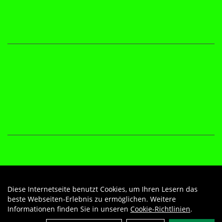
Diese Internetseite benutzt Cookies, um Ihren Lesern das
Auftrag widerrufen
beste Webseiten-Erlebnis zu ermöglichen. Weitere
Informationen finden Sie in unseren
Cookie-Richtlinien
.