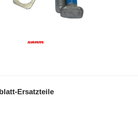
s
att-Ersatzteile