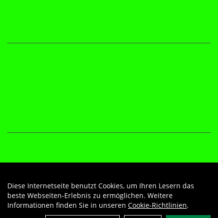
Diese Internetseite benutzt Cookies, um Ihren Lesern das
Auftrag widerrufen
beste Webseiten-Erlebnis zu ermöglichen. Weitere
Informationen finden Sie in unseren
Cookie-Richtlinien
.