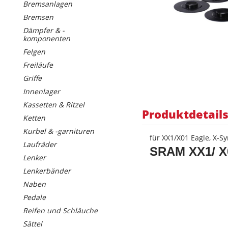
Bremsanlagen
Bremsen
Dämpfer & -
komponenten
Felgen
Freiläufe
Griffe
Innenlager
Kassetten & Ritzel
Produktdetail
Ketten
Kurbel & -garnituren
für XX1/X01 Eagle, X-S
Laufräder
SRAM
XX1/ X
Lenker
Lenkerbänder
Naben
Pedale
Reifen und Schläuche
Sättel