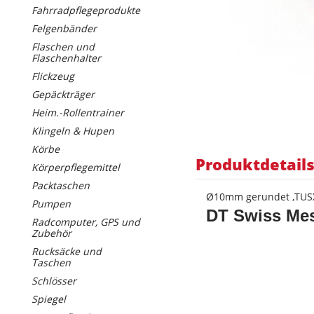
Fahrradpflegeprodukte
Felgenbänder
Flaschen und
Flaschenhalter
Flickzeug
Gepäckträger
Heim.-Rollentrainer
Klingeln & Hupen
Körbe
Produktdetail
Körperpflegemittel
Packtaschen
Ø10mm gerundet ,TUS
Pumpen
DT Swiss Mes
Radcomputer, GPS und
Zubehör
Rucksäcke und
Taschen
Schlösser
Spiegel