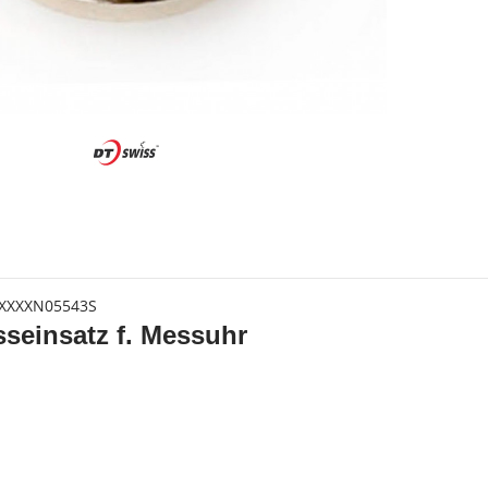
s
XXXXN05543S
seinsatz f. Messuhr