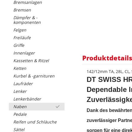
Bremsanlagen
Bremsen
Dämpfer & -
komponenten
Felgen
Freiläufe
Griffe
Innenlager
Produktdetail
Kassetten & Ritzel
Ketten
142/12mm TA, 28L, CL
Kurbel & -garnituren
DT SWISS HR-
Laufräder
Dependable 
Lenker
Zuverlässigke
Lenkerbänder
Naben
Dank des bewährten 
Pedale
zuverlässiger Partn
Reifen und Schläuche
Sättel
sorgen für eine dir