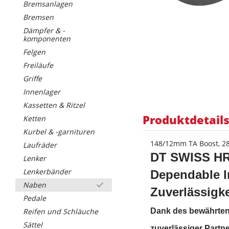
Bremsanlagen
Bremsen
Dämpfer & -
komponenten
Felgen
Freiläufe
Griffe
Innenlager
Kassetten & Ritzel
Produktdetail
Ketten
Kurbel & -garnituren
148/12mm TA Boost, 28L
Laufräder
DT SWISS HR
Lenker
Lenkerbänder
Dependable 
Naben
Zuverlässigke
Pedale
Reifen und Schläuche
Dank des bewährten 
Sättel
zuverlässiger Partn