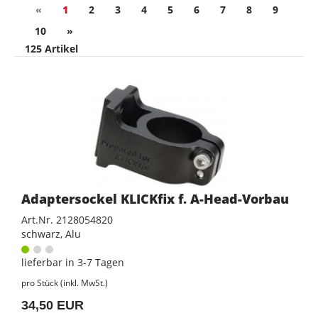
«
1
2
3
4
5
6
7
8
9
10
»
125 Artikel
Adaptersockel KLICKfix f. A-Head-Vorbau
Art.Nr. 2128054820
schwarz, Alu
lieferbar in 3-7 Tagen
pro Stück (inkl. MwSt.)
34,50 EUR