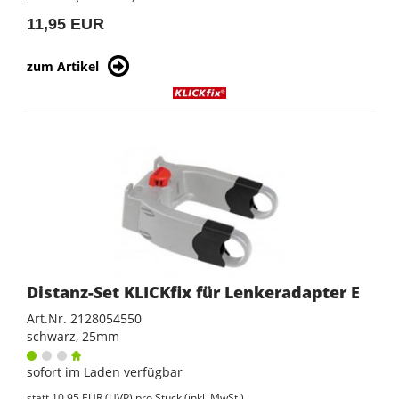
11,95 EUR
zum Artikel
Distanz-Set KLICKfix für Lenkeradapter E
Art.Nr. 2128054550
schwarz, 25mm
sofort im Laden verfügbar
statt
10,95 EUR
(
UVP
) pro Stück (inkl. MwSt.)