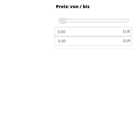
Preis: von / bis
EUR
EUR