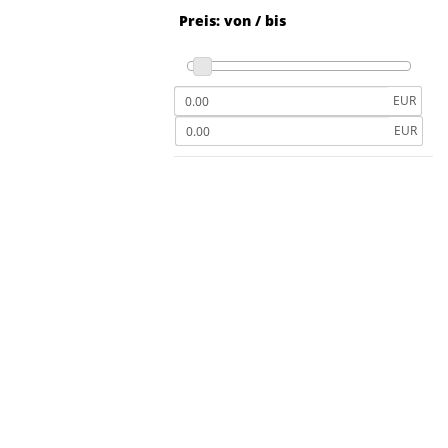
Preis: von / bis
EUR
EUR