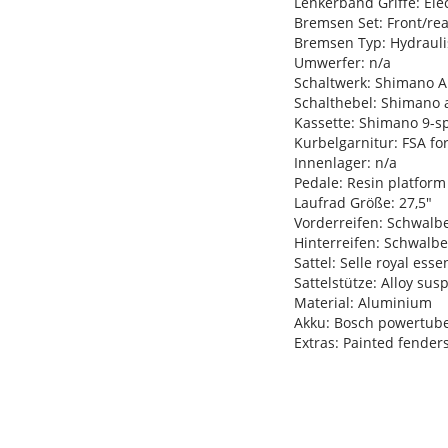
Lenkerband Griffe: Elec
Bremsen Set: Front/rea
Bremsen Typ: Hydraul
Umwerfer: n/a
Schaltwerk: Shimano Al
Schalthebel: Shimano a
Kassette: Shimano 9-s
Kurbelgarnitur: FSA fo
Innenlager: n/a
Pedale: Resin platform
Laufrad Größe: 27,5"
Vorderreifen: Schwalbe
Hinterreifen: Schwalbe
Sattel: Selle royal esse
Sattelstütze: Alloy su
Material: Aluminium
Akku: Bosch powertube
Extras: Painted fenders