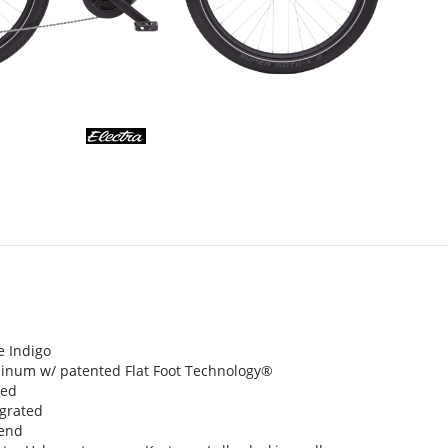
s
e Indigo
inum w/ patented Flat Foot Technology®
med
egrated
bend