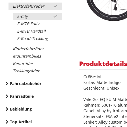
Elektrofahrräder
E-City
E-MTB Fully
E-MTB Hardtail
E-Road-Trekking
Kinderfahrräder
Mountainbikes
Produktdetail
Rennräder
Trekkingräder
Größe: M
Farbe: Matte Indigo
Fahrradzubehör
Geschlecht: Unisex
Fahrradteile
Vale Go! EQ EU M Matt
Rahmen: 6061-T6 alum
Bekleidung
Gabel: Alloy hydrofor
Steuersatz: FSA e2 int
Top Artikel
Lenker: Alloy custom 