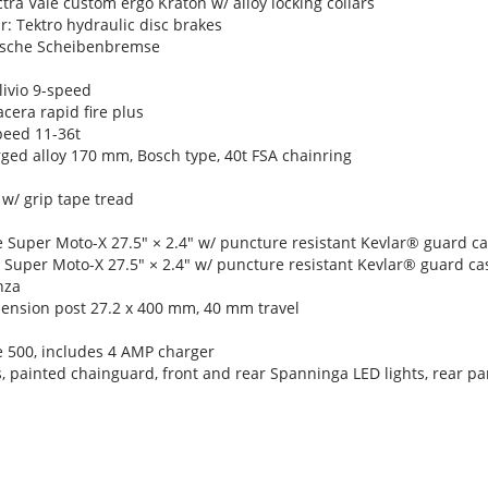
tra Vale custom ergo Kraton w/ alloy locking collars
r: Tektro hydraulic disc brakes
ische Scheibenbremse
ivio 9-speed
cera rapid fire plus
peed 11-36t
rged alloy 170 mm, Bosch type, 40t FSA chainring
 w/ grip tape tread
 Super Moto-X 27.5" × 2.4" w/ puncture resistant Kevlar® guard cas
 Super Moto-X 27.5" × 2.4" w/ puncture resistant Kevlar® guard casi
nza
spension post 27.2 x 400 mm, 40 mm travel
 500, includes 4 AMP charger
, painted chainguard, front and rear Spanninga LED lights, rear pan