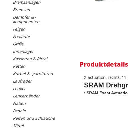
Bremsanlagen
Bremsen
Dämpfer & -
komponenten
Felgen
Freiläufe
Griffe
Innenlager
Kassetten & Ritzel
Produktdetail
Ketten
Kurbel & -garnituren
X-actuation, rechts, 11-
Laufräder
SRAM Drehgri
Lenker
• SRAM Exact Actuati
Lenkerbänder
Naben
Pedale
Reifen und Schläuche
Sättel