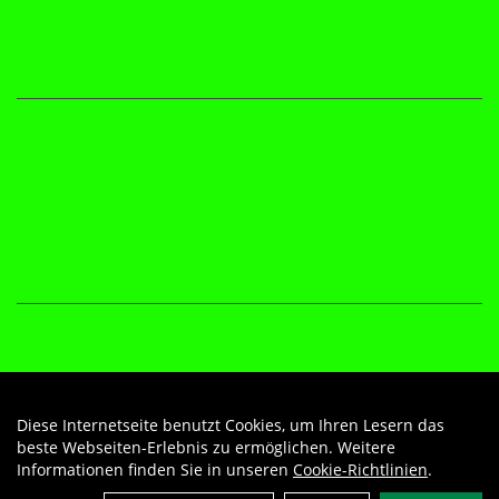
Diese Internetseite benutzt Cookies, um Ihren Lesern das
Auftrag widerrufen
beste Webseiten-Erlebnis zu ermöglichen. Weitere
Informationen finden Sie in unseren
Cookie-Richtlinien
.