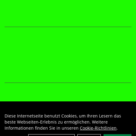
Diese Internetseite benutzt Cookies, um Ihren Lesern das
Auftrag widerrufen
beste Webseiten-Erlebnis zu ermöglichen. Weitere
Informationen finden Sie in unseren
Cookie-Richtlinien
.