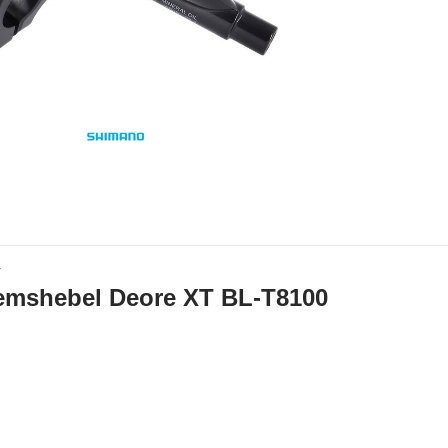
s
r
mshebel Deore XT BL-T8100