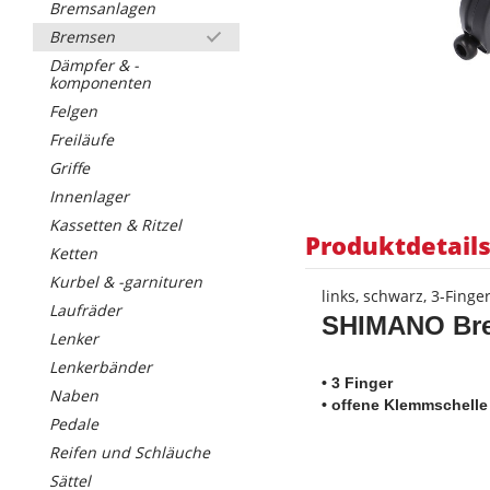
Bremsanlagen
Bremsen
Dämpfer & -
komponenten
Felgen
Freiläufe
Griffe
Innenlager
Kassetten & Ritzel
Produktdetail
Ketten
Kurbel & -garnituren
links, schwarz, 3-Finge
Laufräder
SHIMANO Bre
Lenker
Lenkerbänder
• 3 Finger
Naben
• offene Klemmschelle
Pedale
Reifen und Schläuche
Sättel