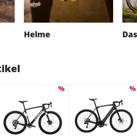
Helme
Das
ikel