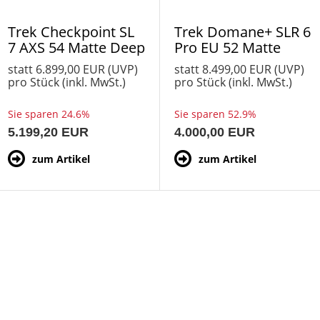
Trek Checkpoint SL
Trek Domane+ SLR 6
7 AXS 54 Matte Deep
Pro EU 52 Matte
Smoke
Deep Smoke
statt
6.899,00 EUR
(
UVP
)
statt
8.499,00 EUR
(
UVP
)
pro Stück (inkl. MwSt.)
pro Stück (inkl. MwSt.)
Sie sparen 24.6%
Sie sparen 52.9%
5.199,20 EUR
4.000,00 EUR
zum Artikel
zum Artikel