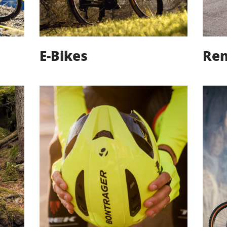
E-Bikes
Ren